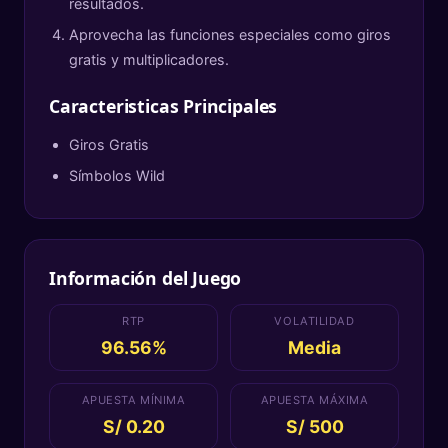
resultados.
Aprovecha las funciones especiales como giros
gratis y multiplicadores.
Caracteristicas Principales
Giros Gratis
Símbolos Wild
Información del Juego
RTP
VOLATILIDAD
96.56%
Media
APUESTA MÍNIMA
APUESTA MÁXIMA
S/ 0.20
S/ 500