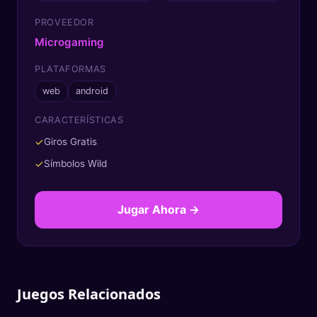
PROVEEDOR
Microgaming
PLATAFORMAS
web
android
CARACTERÍSTICAS
✓
Giros Gratis
✓
Símbolos Wild
Jugar Ahora →
Juegos Relacionados