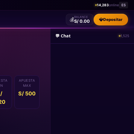
14,283
online
ES
BALANCE
💰
💎
Depositar
S/ 0.00
💬 Chat
1,525
ESTA
APUESTA
IN
MAX
/
S/ 500
20