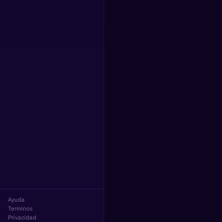
Ayuda
Terminos
Privacidad