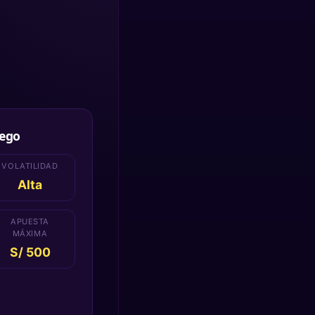
uego
VOLATILIDAD
Alta
APUESTA
MÁXIMA
S/ 500