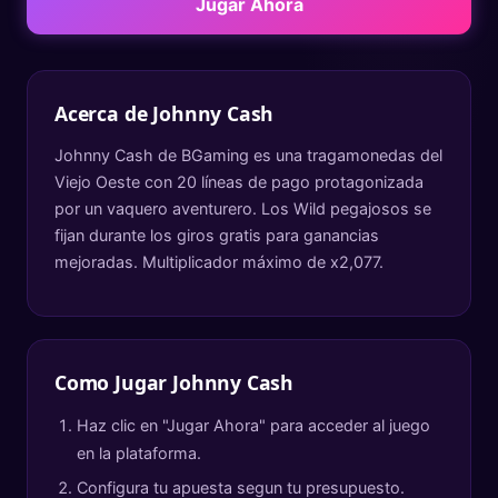
Jugar Ahora
Acerca de
Johnny Cash
Johnny Cash de BGaming es una tragamonedas del
Viejo Oeste con 20 líneas de pago protagonizada
por un vaquero aventurero. Los Wild pegajosos se
fijan durante los giros gratis para ganancias
mejoradas. Multiplicador máximo de x2,077.
Como Jugar
Johnny Cash
Haz clic en "Jugar Ahora" para acceder al juego
en la plataforma.
Configura tu apuesta segun tu presupuesto.