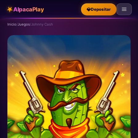
★
AlpacaPlay
💎
Depositar
Inicio
/
Juegos
/
Johnny Cash