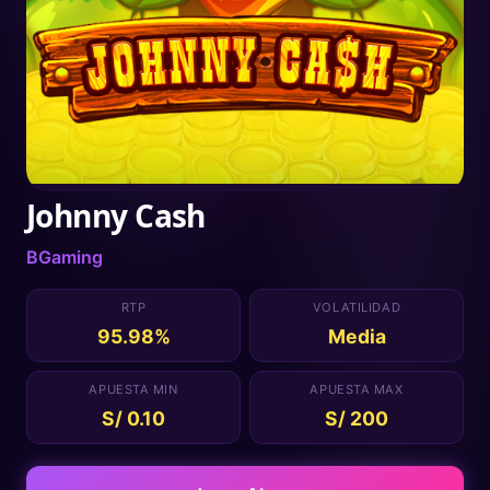
Johnny Cash
BGaming
RTP
VOLATILIDAD
95.98%
Media
APUESTA MIN
APUESTA MAX
S/ 0.10
S/ 200