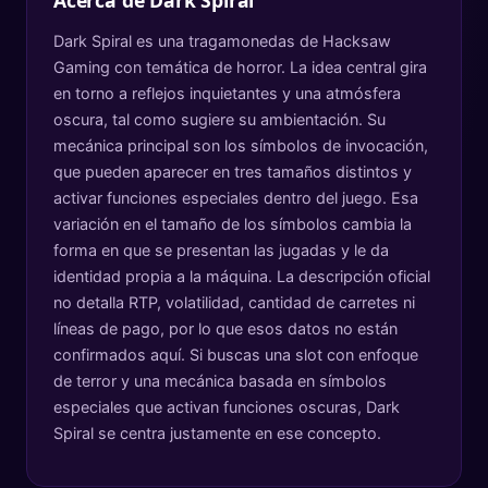
Acerca de
Dark Spiral
Dark Spiral es una tragamonedas de Hacksaw
Gaming con temática de horror. La idea central gira
en torno a reflejos inquietantes y una atmósfera
oscura, tal como sugiere su ambientación. Su
mecánica principal son los símbolos de invocación,
que pueden aparecer en tres tamaños distintos y
activar funciones especiales dentro del juego. Esa
variación en el tamaño de los símbolos cambia la
forma en que se presentan las jugadas y le da
identidad propia a la máquina. La descripción oficial
no detalla RTP, volatilidad, cantidad de carretes ni
líneas de pago, por lo que esos datos no están
confirmados aquí. Si buscas una slot con enfoque
de terror y una mecánica basada en símbolos
especiales que activan funciones oscuras, Dark
Spiral se centra justamente en ese concepto.