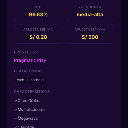
RTP
VOLATILIDAD
96.63%
media-alta
APUESTA MÍNIMA
APUESTA MÁXIMA
S/ 0.20
S/ 500
PROVEEDOR
Pragmatic Play
PLATAFORMAS
web
android
CARACTERÍSTICAS
✓
Giros Gratis
✓
Multiplicadores
✓
Megaways
✓
Cascada