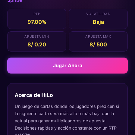
RTP
VOLATILIDAD
97.00%
Baja
APUESTA MIN
APUESTA MAX
S/ 0.20
S/ 500
Jugar Ahora
Acerca de
HiLo
Un juego de cartas donde los jugadores predicen si
la siguiente carta será más alta o más baja que la
actual para ganar multiplicadores de apuesta.
Decisiones rápidas y acción constante con un RTP