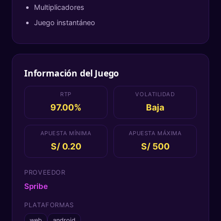
Multiplicadores
Juego instantáneo
Información del Juego
RTP
VOLATILIDAD
97.00%
Baja
APUESTA MÍNIMA
APUESTA MÁXIMA
S/ 0.20
S/ 500
PROVEEDOR
Spribe
PLATAFORMAS
web
android