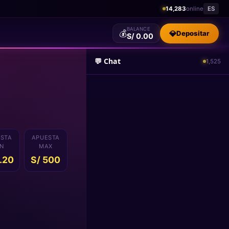
14,283
online
ES
BALANCE
💰
💎
Depositar
S/ 0.00
💬 Chat
1,525
STA
APUESTA
N
MAX
0.20
S/ 500