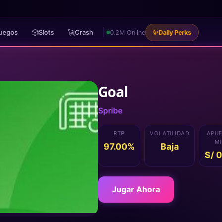
uegos
🎲
Slots
🚀
Crash
✨
0.2M Online
Daily Perks
Goal
Spribe
RTP
VOLATILIDAD
APUE
MI
97.00%
Baja
S/ 
Jugar Ahora