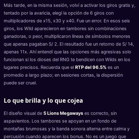
Más tarde, en la misma sesión, volví a activar los giros gratis y,
tentado por la avaricia, elegí la opción de 6 giros con
multiplicadores de x15, x30 y x40. Fue un error. En esos seis
giros, los Wild aparecieron en tambores sin combinaciones
ganadoras, o peor, multiplicaron líneas de símbolos menores
que apenas pagaban S/ 2. El resultado fue un retorno de S/ 14,
apenas 11x. Ahí entendí que las opciones más agresivas solo
funcionan si los dioses del RNG te bendicen con Wilds en los
lugares precisos. Recuerda que el
RTP del 96.5%
es un
promedio a largo plazo; en sesiones cortas, la dispersión
puede ser cruel.
Lo que brilla y lo que cojea
El diseño visual de
5 Lions Megaways
es correcto, sin
aspavientos. Los tambores se apoyan en un fondo de
montañas brumosas y la banda sonora alterna entre calma y
percusión cuando aparecen los bonus. No es un juego que