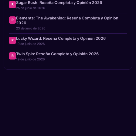
Sugar Rush: Reseña Completa y Opinión 2026
R
25 de junio de 2026
Elements: The Awakening: Reseña Completa y Opinión
R
2026
23 de junio de 2026
Lucky Wizard: Reseña Completa y Opinión 2026
R
19 de junio de 2026
Twin Spin: Reseña Completa y Opinión 2026
R
19 de junio de 2026