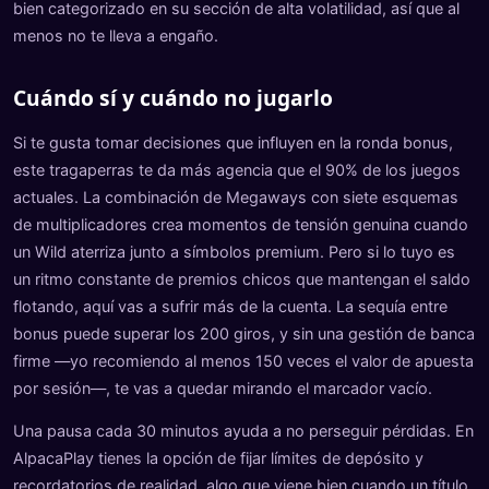
bien categorizado en su sección de alta volatilidad, así que al
menos no te lleva a engaño.
Cuándo sí y cuándo no jugarlo
Si te gusta tomar decisiones que influyen en la ronda bonus,
este tragaperras te da más agencia que el 90% de los juegos
actuales. La combinación de Megaways con siete esquemas
de multiplicadores crea momentos de tensión genuina cuando
un Wild aterriza junto a símbolos premium. Pero si lo tuyo es
un ritmo constante de premios chicos que mantengan el saldo
flotando, aquí vas a sufrir más de la cuenta. La sequía entre
bonus puede superar los 200 giros, y sin una gestión de banca
firme —yo recomiendo al menos 150 veces el valor de apuesta
por sesión—, te vas a quedar mirando el marcador vacío.
Una pausa cada 30 minutos ayuda a no perseguir pérdidas. En
AlpacaPlay tienes la opción de fijar límites de depósito y
recordatorios de realidad, algo que viene bien cuando un título