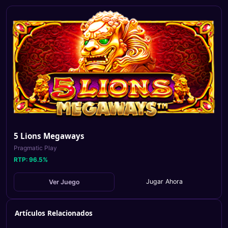
5 Lions Megaways
Pragmatic Play
RTP:
96.5
%
Jugar Ahora
Ver Juego
Artículos Relacionados