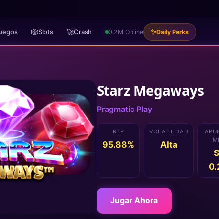
uegos
🎲
Slots
🚀
Crash
✨
0.2M Online
Daily Perks
Starz Megaways
Pragmatic Play
RTP
VOLATILIDAD
APU
M
95.88%
Alta
S
0.
Jugar Ahora