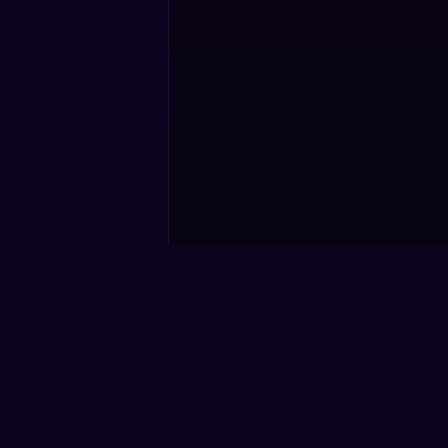
➤
LEGAL
Terminos y Condiciones