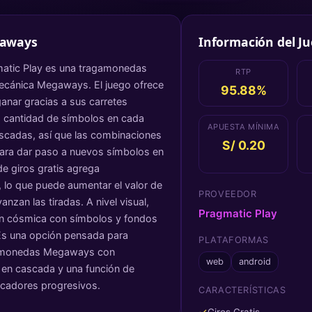
gaways
Información del J
atic Play es una tragamonedas
RTP
mecánica Megaways. El juego ofrece
95.88%
anar gracias a sus carretes
a cantidad de símbolos en cada
APUESTA MÍNIMA
cascadas, así que las combinaciones
S/ 0.20
ra dar paso a nuevos símbolos en
de giros gratis agrega
, lo que puede aumentar el valor de
PROVEEDOR
nzan las tiradas. A nivel visual,
Pragmatic Play
n cósmica con símbolos y fondos
 Es una opción pensada para
PLATAFORMAS
gamonedas Megaways con
web
android
s en cascada y una función de
icadores progresivos.
CARACTERÍSTICAS
✓
Giros Gratis