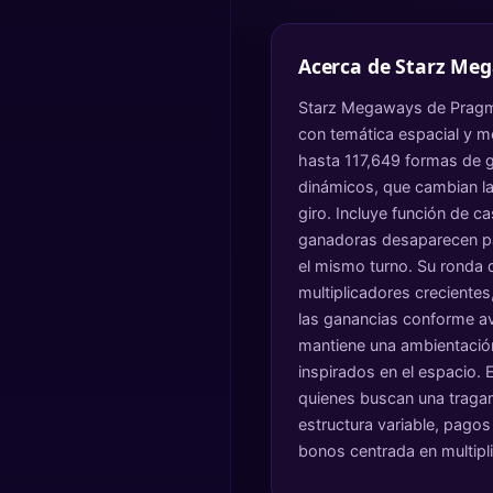
Acerca de
Starz Me
Starz Megaways de Pragm
con temática espacial y 
hasta 117,649 formas de g
dinámicos, que cambian l
giro. Incluye función de 
ganadoras desaparecen pa
el mismo turno. Su ronda 
multiplicadores crecientes
las ganancias conforme ava
mantiene una ambientació
inspirados en el espacio.
quienes buscan una tra
estructura variable, pago
bonos centrada en multipl