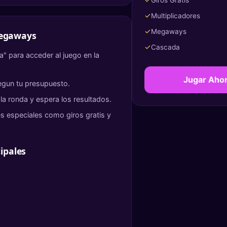
✓
Multiplicadores
✓
Megaways
Megaways
✓
Cascada
a" para acceder al juego en la
Jugar Aho
egun tu presupuesto.
ia la ronda y espera los resultados.
s especiales como giros gratis y
cipales