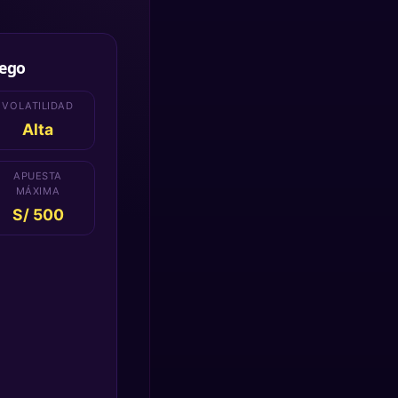
uego
VOLATILIDAD
Alta
APUESTA
MÁXIMA
S/ 500