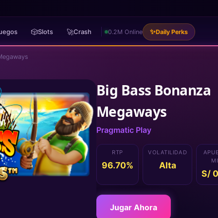
uegos
🎲
Slots
🚀
Crash
✨
0.2M Online
Daily Perks
 Megaways
Big Bass Bonanza
Megaways
Pragmatic Play
RTP
VOLATILIDAD
APU
M
96.70%
Alta
S/ 
Jugar Ahora