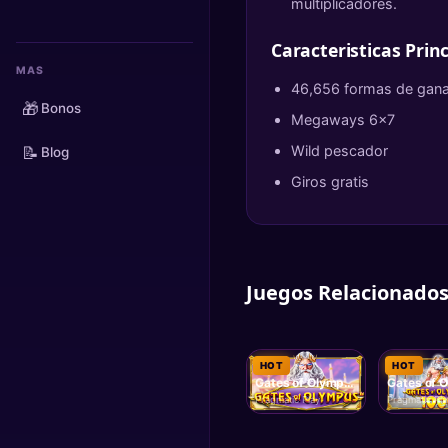
multiplicadores.
Caracteristicas Prin
MAS
46,656 formas de gana
🎁
Bonos
Megaways 6x7
Wild pescador
📝
Blog
Giros gratis
Juegos Relacionado
HOT
HOT
Gates of Olympus
Pragmatic Play
Pragmatic Pla