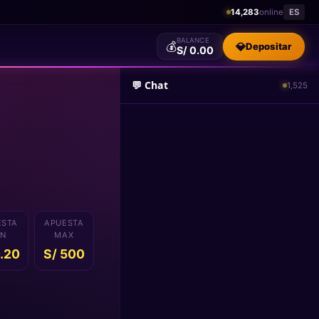
14,283
online
ES
BALANCE
💰
💎
Depositar
S/ 0.00
💬 Chat
1,525
ESTA
APUESTA
IN
MAX
0.20
S/ 500