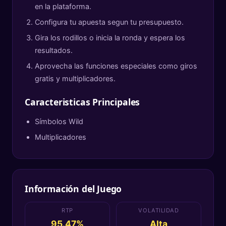
en la plataforma.
Configura tu apuesta segun tu presupuesto.
Gira los rodillos o inicia la ronda y espera los
resultados.
Aprovecha las funciones especiales como giros
gratis y multiplicadores.
Caracteristicas Principales
Símbolos Wild
Multiplicadores
Información del Juego
RTP
VOLATILIDAD
95.47%
Alta