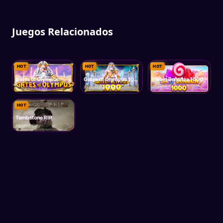
Juegos Relacionados
HOT
HOT
HOT
Gates of Olympus
Gates of Olympus 1000
Sweet Bonanza 1000
Pragmatic Play
Pragmatic Play
Pragmatic Play
HOT
Tombstone RIP
Nolimit City