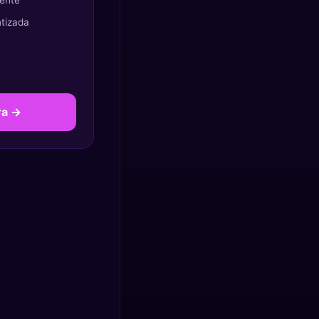
tizada
ra →