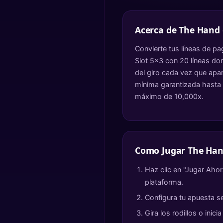
Acerca de
The Hand 
Convierte tus líneas de p
Slot 5x3 con 20 líneas don
del giro cada vez que apar
mínima garantizada hasta 
máximo de 10,000x.
Como Jugar
The Han
Haz clic en "Jugar Ahor
plataforma.
Configura tu apuesta s
Gira los rodillos o inic