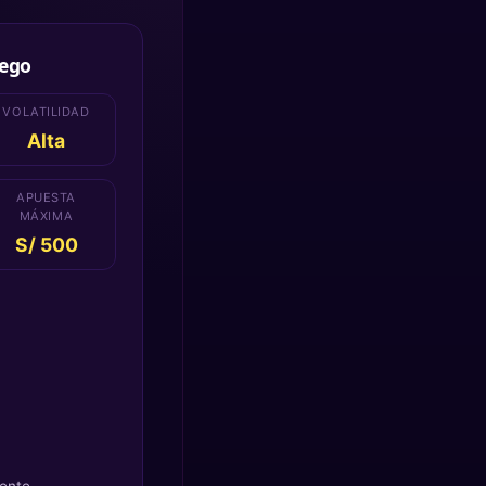
uego
VOLATILIDAD
Alta
APUESTA
MÁXIMA
S/ 500
iente