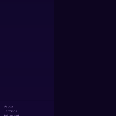
Ayuda
Terminos
Privacidad