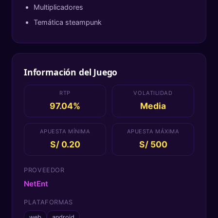
Multiplicadores
Temática steampunk
Información del Juego
RTP
VOLATILIDAD
97.04%
Media
APUESTA MÍNIMA
APUESTA MÁXIMA
S/ 0.20
S/ 500
PROVEEDOR
NetEnt
PLATAFORMAS
web
android