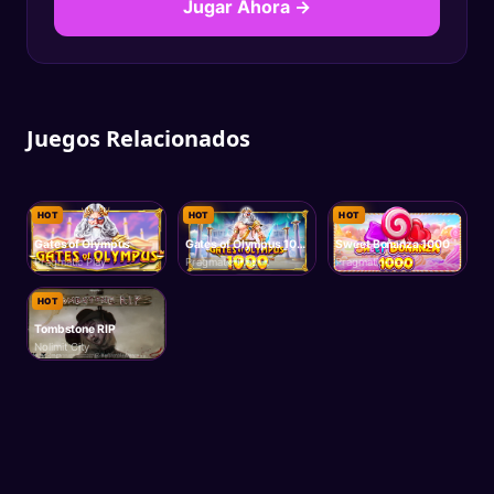
Jugar Ahora →
Juegos Relacionados
HOT
HOT
HOT
Gates of Olympus
Gates of Olympus 1000
Sweet Bonanza 1000
Pragmatic Play
Pragmatic Play
Pragmatic Play
HOT
Tombstone RIP
Nolimit City