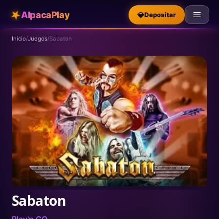
★
AlpacaPlay
💎
Depositar
Inicio
/
Juegos
/
Sabaton
Sabaton
Play'n GO