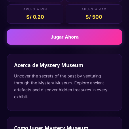
APUESTA MIN
APUESTA MAX
S/ 0.20
S/ 500
Jugar Ahora
Acerca de
Mystery Museum
Uncover the secrets of the past by venturing
through the Mystery Museum. Explore ancient
artefacts and discover hidden treasures in every
exhibit.
Como Jugar
Mystery Museum