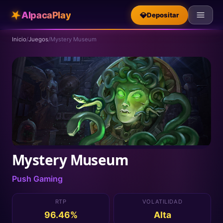
★
AlpacaPlay
💎
Depositar
Inicio
/
Juegos
/
Mystery Museum
Mystery Museum
Push Gaming
RTP
VOLATILIDAD
96.46%
Alta