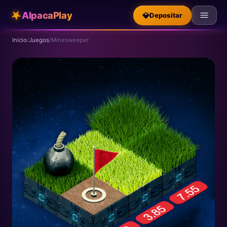
★
AlpacaPlay
💎
Depositar
Inicio
/
Juegos
/
Minesweeper