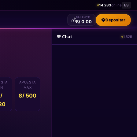
14,283
online
ES
BALANCE
💰
💎
Depositar
S/ 0.00
💬 Chat
1,525
ESTA
APUESTA
IN
MAX
/
S/ 500
20