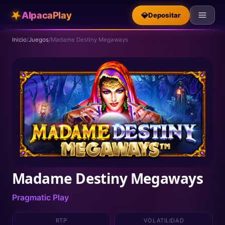
★
AlpacaPlay
💎
Depositar
Inicio
/
Juegos
/
Madame Destiny Megaways
Madame Destiny Megaways
Pragmatic Play
RTP
VOLATILIDAD