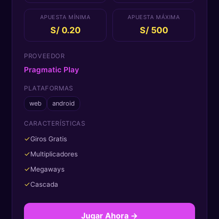
APUESTA MÍNIMA
APUESTA MÁXIMA
S/ 0.20
S/ 500
PROVEEDOR
Pragmatic Play
PLATAFORMAS
web
android
CARACTERÍSTICAS
✓
Giros Gratis
✓
Multiplicadores
✓
Megaways
✓
Cascada
Jugar Ahora →