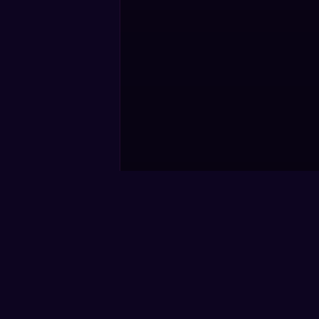
➤
LEGAL
Terminos y Condiciones
Politica de Privacidad