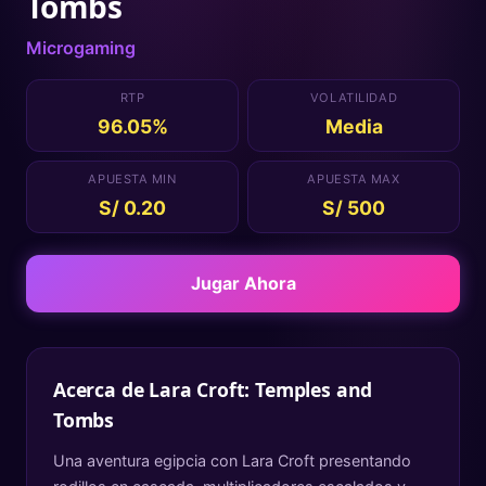
Tombs
Microgaming
RTP
VOLATILIDAD
96.05%
Media
APUESTA MIN
APUESTA MAX
S/ 0.20
S/ 500
Jugar Ahora
Acerca de
Lara Croft: Temples and
Tombs
Una aventura egipcia con Lara Croft presentando