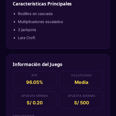
Caracteristicas Principales
Rodillos en cascada
Multiplicadores escalados
3 jackpots
Lara Croft
Información del Juego
RTP
VOLATILIDAD
96.05%
Media
APUESTA MÍNIMA
APUESTA MÁXIMA
S/ 0.20
S/ 500