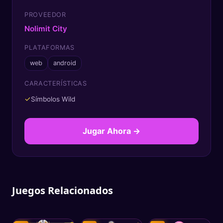
PROVEEDOR
Nolimit City
PLATAFORMAS
web
android
CARACTERÍSTICAS
✓
Símbolos Wild
Jugar Ahora →
Juegos Relacionados