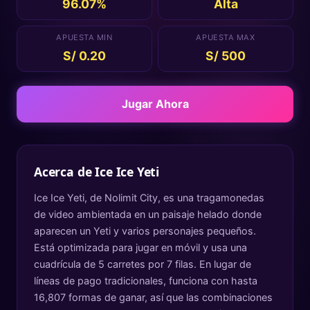
96.07%
Alta
APUESTA MIN
APUESTA MAX
S/ 0.20
S/ 500
Jugar Ahora
Acerca de
Ice Ice Yeti
Ice Ice Yeti, de Nolimit City, es una tragamonedas
de video ambientada en un paisaje helado donde
aparecen un Yeti y varios personajes pequeños.
Está optimizada para jugar en móvil y usa una
cuadrícula de 5 carretes por 7 filas. En lugar de
líneas de pago tradicionales, funciona con hasta
16,807 formas de ganar, así que las combinaciones