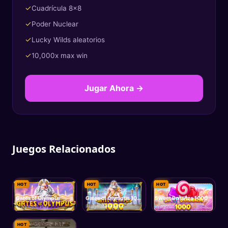
✓
Cuadrícula 8x8
✓
Poder Nuclear
✓
Lucky Wilds aleatorios
✓
10,000x max win
Jugar Ahora →
Juegos Relacionados
HOT
HOT
HOT
Gates of Olympus
Gates of Olympus 1000
Sweet Bonanza 1000
Pragmatic Play
Pragmatic Play
Pragmatic Play
HOT