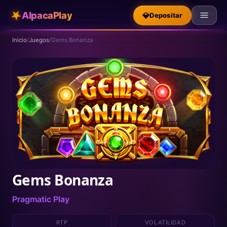
★
AlpacaPlay
💎
Depositar
Inicio
/
Juegos
/
Gems Bonanza
Gems Bonanza
Pragmatic Play
RTP
VOLATILIDAD