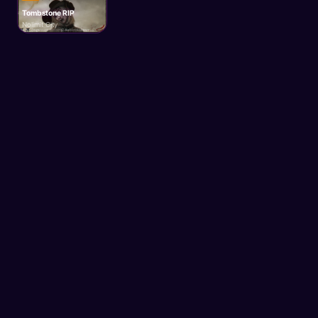
Tombstone RIP
Nolimit City