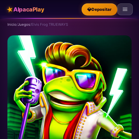
★
AlpacaPlay
💎
Depositar
Inicio
/
Juegos
/
Elvis Frog TRUEWAYS