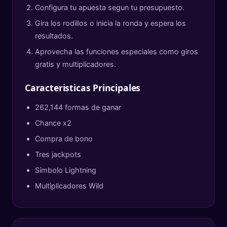
Configura tu apuesta segun tu presupuesto.
Gira los rodillos o inicia la ronda y espera los
resultados.
Aprovecha las funciones especiales como giros
gratis y multiplicadores.
Caracteristicas Principales
262,144 formas de ganar
Chance x2
Compra de bono
Tres jackpots
Símbolo Lightning
Multiplicadores Wild