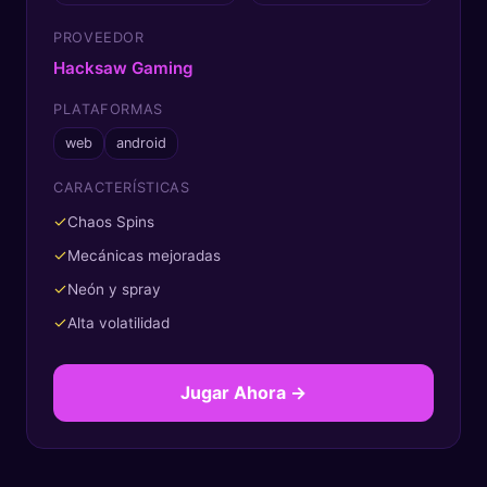
PROVEEDOR
Hacksaw Gaming
PLATAFORMAS
web
android
CARACTERÍSTICAS
✓
Chaos Spins
✓
Mecánicas mejoradas
✓
Neón y spray
✓
Alta volatilidad
Jugar Ahora →