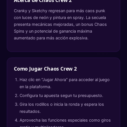
Acerca de
Chaos Crew 2
Cranky y Sketchy regresan para más caos punk
con luces de neón y pintura en spray. La secuela
presenta mecánicas mejoradas, un bonus Chaos
Spins y un potencial de ganancia máxima
aumentado para más acción explosiva.
Como Jugar
Chaos Crew 2
Haz clic en "Jugar Ahora" para acceder al juego
en la plataforma.
Configura tu apuesta segun tu presupuesto.
Gira los rodillos o inicia la ronda y espera los
resultados.
Aprovecha las funciones especiales como giros