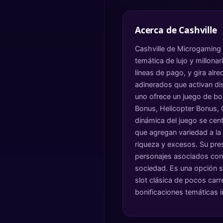
Acerca de
Cashville
Cashville de Microgaming
temática de lujo y millonar
líneas de pago, y gira alr
adinerados que activan di
uno ofrece un juego de bon
Bonus, Helicopter Bonus, G
dinámica del juego se cent
que agregan variedad a la 
riqueza y excesos. Su pr
personajes asociados con e
sociedad. Es una opción s
slot clásica de pocos carre
bonificaciones temáticas i