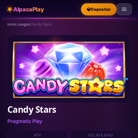
★
AlpacaPlay
💎
Depositar
Inicio
/
Juegos
/
Candy Stars
Candy Stars
Pragmatic Play
RTP
VOLATILIDAD