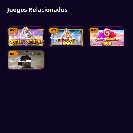
Juegos Relacionados
HOT
HOT
HOT
Gates of Olympus
Gates of Olympus 1000
Sweet Bonanza 1000
Pragmatic Play
Pragmatic Play
Pragmatic Play
HOT
Tombstone RIP
Nolimit City