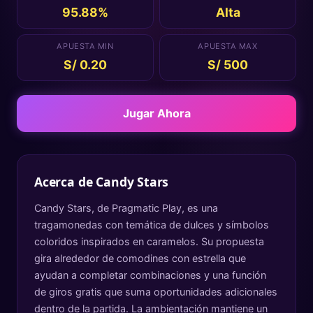
95.88%
Alta
APUESTA MIN
APUESTA MAX
S/ 0.20
S/ 500
Jugar Ahora
Acerca de
Candy Stars
Candy Stars, de Pragmatic Play, es una
tragamonedas con temática de dulces y símbolos
coloridos inspirados en caramelos. Su propuesta
gira alrededor de comodines con estrella que
ayudan a completar combinaciones y una función
de giros gratis que suma oportunidades adicionales
dentro de la partida. La ambientación mantiene un