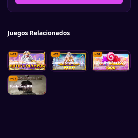
Juegos Relacionados
HOT
HOT
HOT
Gates of Olympus
Gates of Olympus 1000
Sweet Bonanza 1000
Pragmatic Play
Pragmatic Play
Pragmatic Play
HOT
Tombstone RIP
Nolimit City