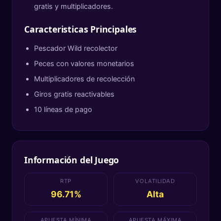
gratis y multiplicadores.
Caracteristicas Principales
Pescador Wild recolector
Peces con valores monetarios
Multiplicadores de recolección
Giros gratis reactivables
10 líneas de pago
Información del Juego
RTP
VOLATILIDAD
96.71%
Alta
APUESTA MÍNIMA
APUESTA MÁXIMA