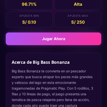
96.71%
Alta
APUESTA MIN
APUESTA MAX
S/ 0.10
S/ 250
Jugar Ahora
Acerca de
Big Bass Bonanza
Big Bass Bonanza te convierte en un pescador
experto que busca atrapar los peces más grandes
y valiosos del lago en esta emocionante
tragamonedas de Pragmatic Play. Con 5 rodillos, 3
filas y 10 líneas de pago, el juego presenta una
temática de pesca relajante pero llena de acción,
donde cada giro puede traer una captura