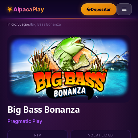
★
AlpacaPlay
💎
Depositar
Inicio
/
Juegos
/
Big Bass Bonanza
Big Bass Bonanza
Pragmatic Play
RTP
VOLATILIDAD