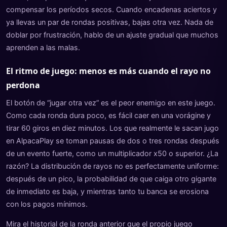
compensar los períodos secos. Cuando encadenas aciertos y
ya llevas un par de rondas positivas, bajas otra vez. Nada de
doblar por frustración, hablo de un ajuste gradual que muchos
aprenden a las malas.
El ritmo de juego: menos es más cuando el rayo no
perdona
El botón de “jugar otra vez” es el peor enemigo en este juego.
Como cada ronda dura poco, es fácil caer en una vorágine y
tirar 60 giros en diez minutos. Los que realmente le sacan jugo
en AlpacaPlay se toman pausas de dos o tres rondas después
de un evento fuerte, como un multiplicador x50 o superior. ¿La
razón? La distribución de rayos no es perfectamente uniforme:
después de un pico, la probabilidad de que caiga otro gigante
de inmediato es baja, y mientras tanto tu banca se erosiona
con los pagos mínimos.
Mira el historial de la ronda anterior que el propio juego