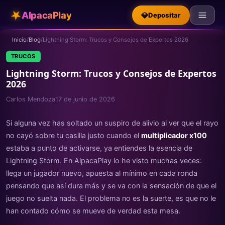
★
AlpacaPlay
💎
Depositar
Inicio
/
Blog
/
Lightning Storm: Trucos y Consejos de Expertos 2026
TRUCOS
Lightning Storm: Trucos y Consejos de Expertos
2026
Carlos Mendoza
17 de junio de 2026
Si alguna vez has soltado un suspiro de alivio al ver que el rayo
no cayó sobre tu casilla justo cuando el
multiplicador x100
estaba a punto de activarse, ya entiendes la esencia de
Lightning Storm. En AlpacaPlay lo he visto muchas veces:
llega un jugador nuevo, apuesta al mínimo en cada ronda
pensando que así dura más y se va con la sensación de que el
juego no suelta nada. El problema no es la suerte, es que no le
han contado cómo se mueve de verdad esta mesa.