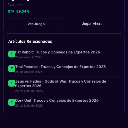
Evolution
RTP:
99.34
%
Jugar Ahora
Ver Juego
Artículos Relacionados
Fat Rabbit: Trucos y Consejos de Expertos 2026
T
25 de junio de 2026
Thai Paradise: Trucos y Consejos de Expertos 2026
T
25 de junio de 2026
Zeus vs Hades - Gods of War: Trucos y Consejos de
T
Expertos 2026
24 de junio de 2026
Dork Unit: Trucos y Consejos de Expertos 2026
T
23 de junio de 2026