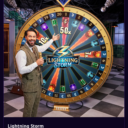
Lightning Storm