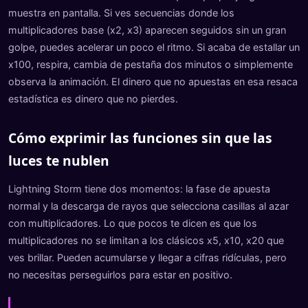
muestra en pantalla. Si ves secuencias donde los
multiplicadores base (x2, x3) aparecen seguidos sin un gran
golpe, puedes acelerar un poco el ritmo. Si acaba de estallar un
x100, respira, cambia de pestaña dos minutos o simplemente
observa la animación. El dinero que no apuestas en esa resaca
estadística es dinero que no pierdes.
Cómo exprimir las funciones sin que las
luces te nublen
Lightning Storm tiene dos momentos: la fase de apuesta
normal y la descarga de rayos que selecciona casillas al azar
con multiplicadores. Lo que pocos te dicen es que los
multiplicadores no se limitan a los clásicos x5, x10, x20 que
ves brillar. Pueden acumularse y llegar a cifras ridículas, pero
no necesitas perseguirlos para estar en positivo.