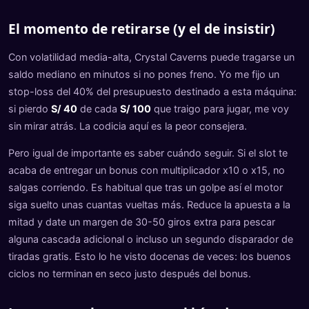
El momento de retirarse (y el de insistir)
Con volatilidad media-alta, Crystal Caverns puede tragarse un
saldo mediano en minutos si no pones freno. Yo me fijo un
stop-loss del 40% del presupuesto destinado a esta máquina:
si pierdo
S/ 40
de cada
S/ 100
que traigo para jugar, me voy
sin mirar atrás. La codicia aquí es la peor consejera.
Pero igual de importante es saber cuándo seguir. Si el slot te
acaba de entregar un bonus con multiplicador x10 o x15, no
salgas corriendo. Es habitual que tras un golpe así el motor
siga suelto unas cuantas vueltas más. Reduce la apuesta a la
mitad y date un margen de 30-50 giros extra para pescar
alguna cascada adicional o incluso un segundo disparador de
tiradas gratis. Esto lo he visto docenas de veces: los buenos
ciclos no terminan en seco justo después del bonus.