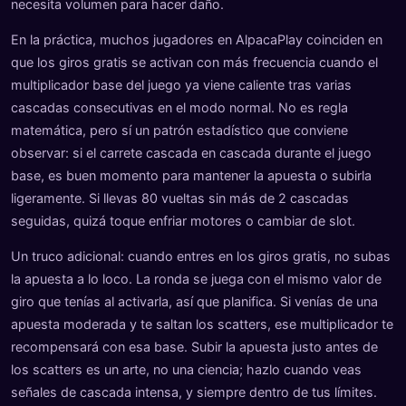
necesita volumen para hacer daño.
En la práctica, muchos jugadores en AlpacaPlay coinciden en
que los giros gratis se activan con más frecuencia cuando el
multiplicador base del juego ya viene caliente tras varias
cascadas consecutivas en el modo normal. No es regla
matemática, pero sí un patrón estadístico que conviene
observar: si el carrete cascada en cascada durante el juego
base, es buen momento para mantener la apuesta o subirla
ligeramente. Si llevas 80 vueltas sin más de 2 cascadas
seguidas, quizá toque enfriar motores o cambiar de slot.
Un truco adicional: cuando entres en los giros gratis, no subas
la apuesta a lo loco. La ronda se juega con el mismo valor de
giro que tenías al activarla, así que planifica. Si venías de una
apuesta moderada y te saltan los scatters, ese multiplicador te
recompensará con esa base. Subir la apuesta justo antes de
los scatters es un arte, no una ciencia; hazlo cuando veas
señales de cascada intensa, y siempre dentro de tus límites.