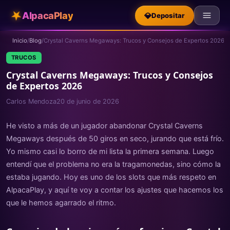
★
AlpacaPlay
💎
Depositar
Inicio
/
Blog
/
Crystal Caverns Megaways: Trucos y Consejos de Expertos 2026
TRUCOS
Crystal Caverns Megaways: Trucos y Consejos
de Expertos 2026
Carlos Mendoza
20 de junio de 2026
He visto a más de un jugador abandonar Crystal Caverns
Megaways después de 50 giros en seco, jurando que está frío.
Yo mismo casi lo borro de mi lista la primera semana. Luego
entendí que el problema no era la tragamonedas, sino cómo la
estaba jugando. Hoy es uno de los slots que más respeto en
AlpacaPlay, y aquí te voy a contar los ajustes que hacemos los
que le hemos agarrado el ritmo.