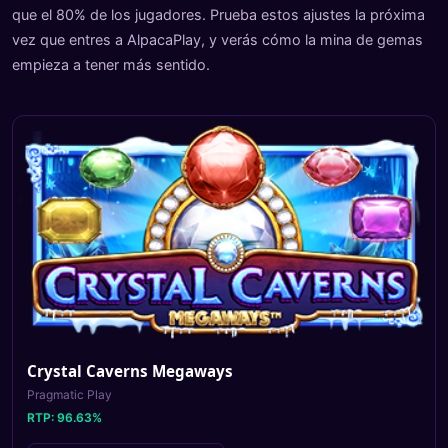
que el 80% de los jugadores. Prueba estos ajustes la próxima
vez que entres a AlpacaPlay, y verás cómo la mina de gemas
empieza a tener más sentido.
Crystal Caverns Megaways
Pragmatic Play
RTP:
96.63
%