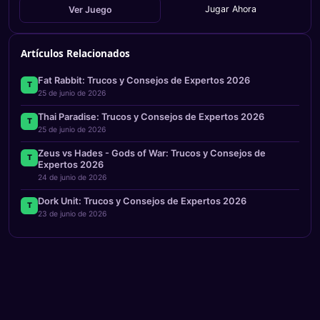
Jugar Ahora
Ver Juego
Artículos Relacionados
Fat Rabbit: Trucos y Consejos de Expertos 2026
T
25 de junio de 2026
Thai Paradise: Trucos y Consejos de Expertos 2026
T
25 de junio de 2026
Zeus vs Hades - Gods of War: Trucos y Consejos de
T
Expertos 2026
24 de junio de 2026
Dork Unit: Trucos y Consejos de Expertos 2026
T
23 de junio de 2026