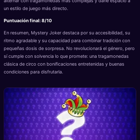
alternar con tragamonedas más complejas y darle espacio a
un estilo de juego más directo.
Puntuación final: 8/10
En resumen, Mystery Joker destaca por su accesibilidad, su
ritmo agradable y su capacidad para combinar tradición con
pequeñas dosis de sorpresa. No revolucionará el género, pero
sí cumple con solvencia lo que promete: una tragamonedas
clásica de circo con bonificaciones entretenidas y buenas
condiciones para disfrutarla.