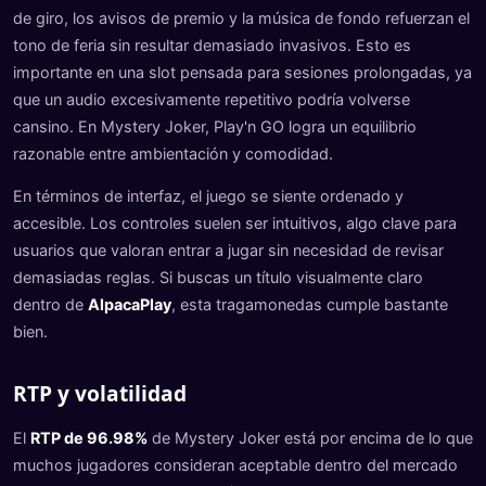
de giro, los avisos de premio y la música de fondo refuerzan el
tono de feria sin resultar demasiado invasivos. Esto es
importante en una slot pensada para sesiones prolongadas, ya
que un audio excesivamente repetitivo podría volverse
cansino. En Mystery Joker, Play'n GO logra un equilibrio
razonable entre ambientación y comodidad.
En términos de interfaz, el juego se siente ordenado y
accesible. Los controles suelen ser intuitivos, algo clave para
usuarios que valoran entrar a jugar sin necesidad de revisar
demasiadas reglas. Si buscas un título visualmente claro
dentro de
AlpacaPlay
, esta tragamonedas cumple bastante
bien.
RTP y volatilidad
El
RTP de 96.98%
de Mystery Joker está por encima de lo que
muchos jugadores consideran aceptable dentro del mercado