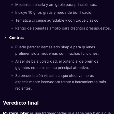
Mecánica sencilla y amigable para principiantes.
Incluye 10 giros gratis y rueda de bonificación.
Temática circense agradable y con toque clásico.
Rango de apuestas amplio para distintos presupuestos.
Contras
Puede parecer demasiado simple para quienes
prefieren slots modernas con muchas funciones.
Al ser de baja volatilidad, el potencial de premios
gigantes no suele ser su principal atractivo.
Su presentación visual, aunque efectiva, no es
especialmente innovadora frente a lanzamientos más
recientes.
Veredicto final
Mystery Joker
es una tragamonedas que sabe muy bien a qué