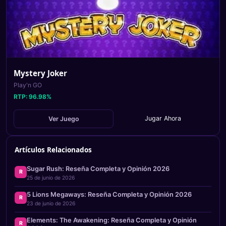
Mystery Joker
Play'n GO
RTP:
96.98
%
Jugar Ahora
Ver Juego
Artículos Relacionados
Sugar Rush: Reseña Completa y Opinión 2026
R
25 de junio de 2026
5 Lions Megaways: Reseña Completa y Opinión 2026
R
23 de junio de 2026
Elements: The Awakening: Reseña Completa y Opinión
R