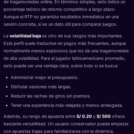
de tragamonedas online. En términos simples, esto indica un
porcentaje teórico de retorno competitivo a largo plazo.
Aunque el RTP no garantiza resultados inmediatos en una
sesión concreta, sí es un dato útil para comparar juegos.
La
volatilidad baja
es otro de sus rasgos más importantes.
Este perfil suele traducirse en pagos más frecuentes, aunque
normalmente menos explosivos que los de una tragamonedas
de alta volatilidad. Para el jugador latinoamericano promedio,
esto puede ser una ventaja clara, sobre todo si se busca:
Administrar mejor el presupuesto.
Disfrutar sesiones más largas.
Reducir las rachas de giros sin premios.
Tener una experiencia más relajada y menos arriesgada.
Además, su rango de apuesta entre
S/ 0.20
y
S/ 500
ofrece
bastante versatilidad. Un usuario conservador puede empezar
con apuestas bajas para familiarizarse con la dinámica,