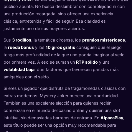
público apunta. No busca deslumbrar con complejidad ni con
una producción recargada, sino ofrecer una experiencia
clásica, entretenida y fácil de seguir. Esa claridad es
justamente uno de sus mayores aciertos.
Sus
3 rodillos
, la temática circense, los
premios misteriosos
,
la
rueda bonus
y los
10 giros gratis
consiguen que el juego
tenga más profundidad de la que uno podría imaginar al verlo
por primera vez. A eso se suman un
RTP sólido
y una
volatilidad baja
, dos factores que favorecen partidas más
amigables con el saldo.
Si eres un jugador que disfruta de tragamonedas clásicas con
extras modernos, Mystery Joker merece una oportunidad.
También es una excelente elección para quienes recién
comienzan en el mundo del casino online y quieren una slot
intuitiva, sin demasiadas barreras de entrada. En
AlpacaPlay
,
este título puede ser una opción muy recomendable para