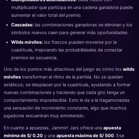
multiplicador que participa en una cadena ganadora puede
aumentar el valor total del premio.
Cascadas:
las combinaciones ganadoras se eliminan y los
símbolos nuevos caen para generar más oportunidades.
Wilds móviles:
los frascos pueden moverse por la
cuadrícula, mejorando las probabilidades de conectar
premios en secuencia.
Uno de los puntos más atractivos del juego es cómo los
wilds
móviles
transforman el ritmo de la partida. No se quedan
estáticos; se desplazan por la cuadrícula, ayudando a formar
nuevas combinaciones y haciendo que cada giro tenga un
comportamiento impredecible. Esto le da a la tragamonedas
una sensación de movimiento constante, algo que muchos
jugadores encuentran muy entretenido.
En cuanto a apuestas, Jammin' Jars ofrece una
apuesta
mínima de S/ 0.20
y una
apuesta máxima de S/ 500
. Ese