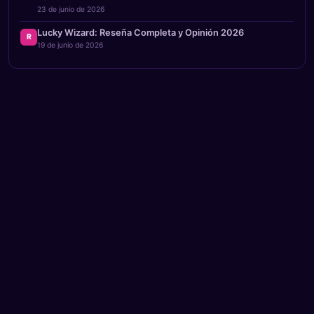
23 de junio de 2026
Lucky Wizard: Reseña Completa y Opinión 2026
R
19 de junio de 2026