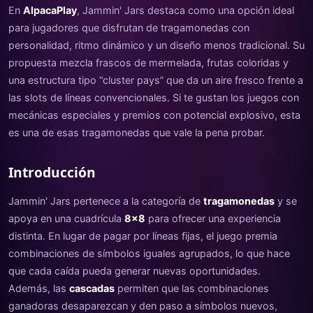
En
AlpacaPlay
, Jammin' Jars destaca como una opción ideal
para jugadores que disfrutan de tragamonedas con
personalidad, ritmo dinámico y un diseño menos tradicional. Su
propuesta mezcla frascos de mermelada, frutas coloridas y
una estructura tipo “cluster pays” que da un aire fresco frente a
las slots de líneas convencionales. Si te gustan los juegos con
mecánicas especiales y premios con potencial explosivo, esta
es una de esas tragamonedas que vale la pena probar.
Introducción
Jammin' Jars pertenece a la categoría de
tragamonedas
y se
apoya en una cuadrícula
8x8
para ofrecer una experiencia
distinta. En lugar de pagar por líneas fijas, el juego premia
combinaciones de símbolos iguales agrupados, lo que hace
que cada caída pueda generar nuevas oportunidades.
Además, las
cascadas
permiten que las combinaciones
ganadoras desaparezcan y den paso a símbolos nuevos,