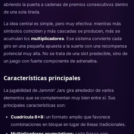
abriendo la puerta a cadenas de premios consecutivos dentro
de una sola tirada.
La idea central es simple, pero muy efectiva: mientras más
símbolos coinciden y más cascadas se producen, más se
acumulan los
multiplicadores
. Ese sistema convierte cada
giro en una pequeña apuesta a la suerte con una recompensa
potencial muy alta. No se trata de una slot predecible, sino de
un juego con fuerte componente de adrenalina.
Características principales
La jugabilidad de Jammin' Jars gira alrededor de varios
elementos que se complementan muy bien entre sí. Sus
principales características son:
Cuadrícula 8x8:
un formato amplio que favorece
combinaciones en bloque en lugar de líneas tradicionales.
Multiplicadores acumulativos:
cada frasco con