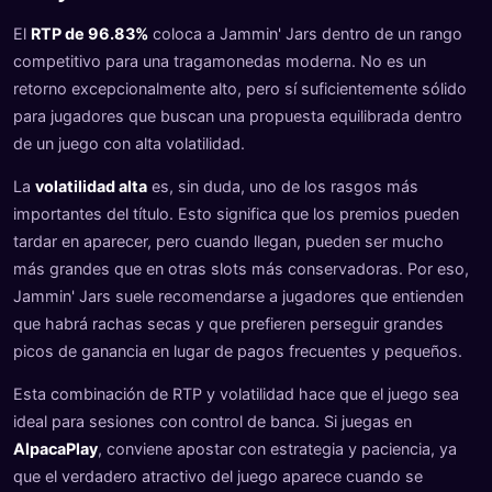
El
RTP de 96.83%
coloca a Jammin' Jars dentro de un rango
competitivo para una tragamonedas moderna. No es un
retorno excepcionalmente alto, pero sí suficientemente sólido
para jugadores que buscan una propuesta equilibrada dentro
de un juego con alta volatilidad.
La
volatilidad alta
es, sin duda, uno de los rasgos más
importantes del título. Esto significa que los premios pueden
tardar en aparecer, pero cuando llegan, pueden ser mucho
más grandes que en otras slots más conservadoras. Por eso,
Jammin' Jars suele recomendarse a jugadores que entienden
que habrá rachas secas y que prefieren perseguir grandes
picos de ganancia en lugar de pagos frecuentes y pequeños.
Esta combinación de RTP y volatilidad hace que el juego sea
ideal para sesiones con control de banca. Si juegas en
AlpacaPlay
, conviene apostar con estrategia y paciencia, ya
que el verdadero atractivo del juego aparece cuando se