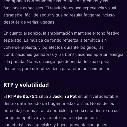
acompañan correctamente las rondas de premios y las
funciones especiales. El resultado es una experiencia visual
agradable, fácil de seguir y que no resulta fatigante incluso
después de varias jugadas.
En cuanto al sonido, la ambientación mantiene el tono festivo
esperado. La música de fondo refuerza la temática sin
volverse molesta, y los efectos durante los giros, las
combinaciones ganadoras y las bonificaciones aportan energía
a la partida. No es un juego que dependa del audio para
destacar, pero sí lo utiliza bien para reforzar la inmersión.
RTP y volatilidad
El
RTP de 95.75%
sitúa a
Jack in a Pot
en un nivel aceptable
dentro del mercado de tragamonedas online. No es de los
porcentajes más altos disponibles, pero sí está dentro de un
rango competitivo y razonable para un juego con
características especiales y buena presentación general.