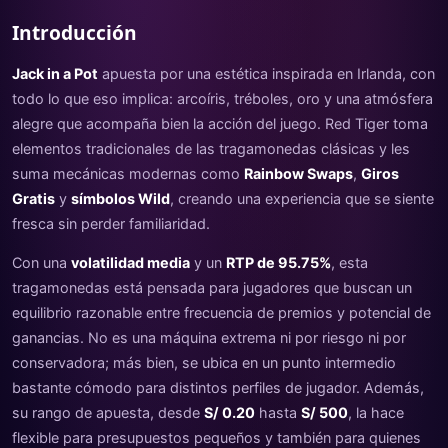
Introducción
Jack in a Pot
apuesta por una estética inspirada en Irlanda, con
todo lo que eso implica: arcoíris, tréboles, oro y una atmósfera
alegre que acompaña bien la acción del juego. Red Tiger toma
elementos tradicionales de las tragamonedas clásicas y les
suma mecánicas modernas como
Rainbow Swaps
,
Giros
Gratis
y
símbolos Wild
, creando una experiencia que se siente
fresca sin perder familiaridad.
Con una
volatilidad media
y un
RTP de 95.75%
, esta
tragamonedas está pensada para jugadores que buscan un
equilibrio razonable entre frecuencia de premios y potencial de
ganancias. No es una máquina extrema ni por riesgo ni por
conservadora; más bien, se ubica en un punto intermedio
bastante cómodo para distintos perfiles de jugador. Además,
su rango de apuesta, desde
S/ 0.20
hasta
S/ 500
, la hace
flexible para presupuestos pequeños y también para quienes