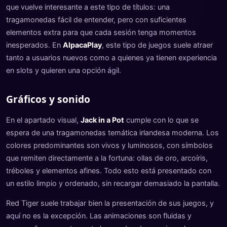
que vuelve interesante a este tipo de títulos: una
tragamonedas fácil de entender, pero con suficientes
elementos extra para que cada sesión tenga momentos
inesperados. En
AlpacaPlay
, este tipo de juegos suele atraer
tanto a usuarios nuevos como a quienes ya tienen experiencia
en slots y quieren una opción ágil.
Gráficos y sonido
En el apartado visual,
Jack in a Pot
cumple con lo que se
espera de una tragamonedas temática irlandesa moderna. Los
colores predominantes son vivos y luminosos, con símbolos
que remiten directamente a la fortuna: ollas de oro, arcoíris,
tréboles y elementos afines. Todo esto está presentado con
un estilo limpio y ordenado, sin recargar demasiado la pantalla.
Red Tiger suele trabajar bien la presentación de sus juegos, y
aquí no es la excepción. Las animaciones son fluidas y