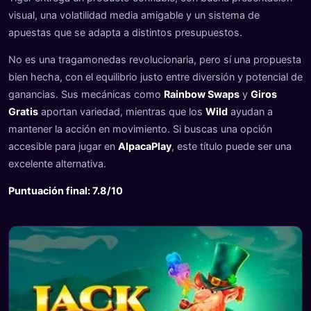
visual, una volatilidad media amigable y un sistema de
apuestas que se adapta a distintos presupuestos.
No es una tragamonedas revolucionaria, pero sí una propuesta
bien hecha, con el equilibrio justo entre diversión y potencial de
ganancias. Sus mecánicas como
Rainbow Swaps
y
Giros
Gratis
aportan variedad, mientras que los
Wild
ayudan a
mantener la acción en movimiento. Si buscas una opción
accesible para jugar en
AlpacaPlay
, este título puede ser una
excelente alternativa.
Puntuación final: 7.8/10