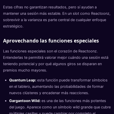
Estas cifras no garantizan resultados, pero sí ayudan a
mantener una sesión más estable. En un slot como Reactoonz,
sobrevivir a la varianza es parte central de cualquier enfoque
estratégico.
Aprovechando las funciones especiales
Las funciones especiales son el corazón de Reactoonz.
Entenderlas te permitirá valorar mejor cuándo una sesión está
teniendo potencial y por qué algunos giros se disparan en
premios mucho mayores.
Quantum Leap:
esta función puede transformar símbolos
en el tablero, aumentando las probabilidades de formar
nuevos clústeres y encadenar más reacciones.
Gargantoon Wild:
es una de las funciones más potentes
del juego. Aparece como un símbolo wild grande que cubre
múltiples casillas y puede cambiar por completo el