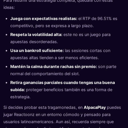
Para resumir una estrategia completa, quédate con estas
ideas:
Juega con expectativas realistas:
el RTP de 96.51% es
competitivo, pero se expresa a largo plazo.
Respeta la volatilidad alta:
este no es un juego para
apuestas desordenadas.
Usa un bankroll suficiente:
las sesiones cortas con
apuestas altas tienden a ser menos eficientes.
Mantén la calma durante rachas sin premio:
son parte
normal del comportamiento del slot.
Retira ganancias parciales cuando tengas una buena
subida:
proteger beneficios también es una forma de
estrategia.
Si decides probar esta tragamonedas, en
AlpacaPlay
puedes
jugar Reactoonz en un entorno cómodo y pensado para
usuarios latinoamericanos. Aun así, recuerda siempre que