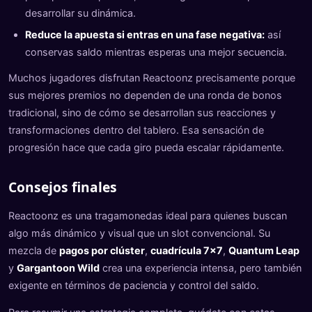
desarrollar su dinámica.
Reduce la apuesta si entras en una fase negativa:
así
conservas saldo mientras esperas una mejor secuencia.
Muchos jugadores disfrutan Reactoonz precisamente porque
sus mejores premios no dependen de una ronda de bonos
tradicional, sino de cómo se desarrollan sus reacciones y
transformaciones dentro del tablero. Esa sensación de
progresión hace que cada giro pueda escalar rápidamente.
Consejos finales
Reactoonz es una tragamonedas ideal para quienes buscan
algo más dinámico y visual que un slot convencional. Su
mezcla de
pagos por clúster
,
cuadrícula 7x7
,
Quantum Leap
y
Gargantoon Wild
crea una experiencia intensa, pero también
exigente en términos de paciencia y control del saldo.