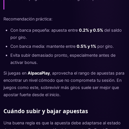
Recomendación práctica:
Con banca pequeña: apuesta entre
0.2% y 0.5%
del saldo
por giro.
Con banca media: mantente entre
0.5% y 1%
por giro.
Evita subir demasiado pronto, especialmente antes de
activar bonus.
Si juegas en
AlpacaPlay
, aprovecha el rango de apuestas para
encontrar un nivel cómodo que no comprometa tu sesión. En
juegos como este, sobrevivir más giros suele ser mejor que
apostar fuerte desde el inicio.
Cuándo subir y bajar apuestas
Una buena regla es que la apuesta debe adaptarse al estado