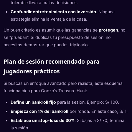
tolerable lleva a malas decisiones.
Confundir entretenimiento con inversión.
Ninguna
estrategia elimina la ventaja de la casa.
Un buen criterio es asumir que las ganancias se
protegen
, no
se “prueban”. Si duplicas tu presupuesto de sesión, no
necesitas demostrar que puedes triplicarlo.
Plan de sesión recomendado para
jugadores prácticos
Si buscas un enfoque avanzado pero realista, este esquema
funciona bien para Gonzo’s Treasure Hunt:
Define un bankroll fijo
para la sesión. Ejemplo: S/ 100.
Empieza con 1% del bankroll
por ronda. En este caso, S/ 1.
Establece un stop-loss de 30%
. Si bajas a S/ 70, termina
la sesión.