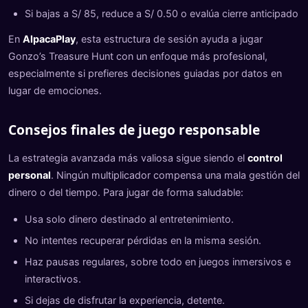
Si bajas a S/ 85, reduce a S/ 0.50 o evalúa cierre anticipado
En
AlpacaPlay
, esta estructura de sesión ayuda a jugar
Gonzo’s Treasure Hunt con un enfoque más profesional,
especialmente si prefieres decisiones guiadas por datos en
lugar de emociones.
Consejos finales de juego responsable
La estrategia avanzada más valiosa sigue siendo el
control
personal
. Ningún multiplicador compensa una mala gestión del
dinero o del tiempo. Para jugar de forma saludable:
Usa solo dinero destinado al entretenimiento.
No intentes recuperar pérdidas en la misma sesión.
Haz pausas regulares, sobre todo en juegos inmersivos e
interactivos.
Si dejas de disfrutar la experiencia, detente.